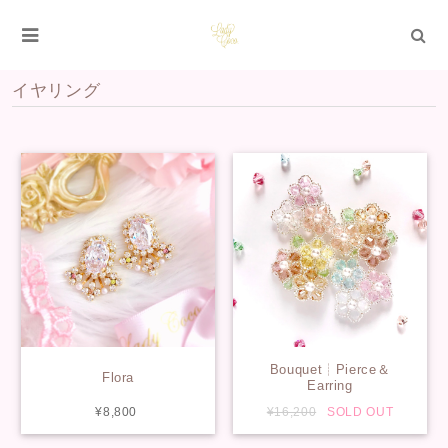
イヤリング
Bouquet┊Pierce＆
Flora
Earring
¥8,800
¥16,200
SOLD OUT